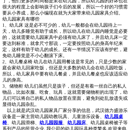
了，他们更多的时间都是呆在幼儿园，所以幼儿园的好坏也在
很大的程度上会影响孩子们今后的发展，所以一个好的习惯需
要从小养成，那么小编现在就为大家带来幼儿园家具介绍。
幼儿园家具有哪些
1、幼儿床 这是必不可少的，幼儿一般都会在幼儿园待上一
天，幼儿多睡觉有助于成长，所以幼儿在幼儿园内睡觉是必要
的，这就需要幼儿园家具中必须有幼儿床了，并且幼儿床一定
要达到标准，就拿尺寸那说，一定要按照幼儿的身高年纪来
定，这样有助于幼儿的成长。还有一半情况下应该有护栏，避
免幼儿睡觉是不小心翻滚下床。
2、幼儿餐桌椅 幼儿在幼儿园用餐这是常见的，只是少数的家
庭会家幼儿回家吃饭，但还是大多数的幼儿会在幼儿园吃饭，
所以，幼儿家具中要有幼儿餐桌，并且幼儿餐桌也应该适应幼
儿的身高。
3、储物柜 幼儿们虽然只是孩子，但还是有着一丝自己的私人
物品，比如衣服、吃食、玩具，这就需要储物柜的出现了，幼
儿们可以将自己的私人物品放置在里面，避免到处乱放遗失或
显得幼儿园杂乱。
以上就是武汉幼儿园家具厂家分享的信息，武汉德力盛游乐
设备是一家主营幼儿园幼教玩具、儿童游乐设备、
幼儿园桌
椅
、幼儿园滑梯、
幼儿园园服
、
幼儿园床
、幼儿园桌椅被子等
系列产品的民营企业. 我公司的幼儿园玩具种类繁多,欢迎来电