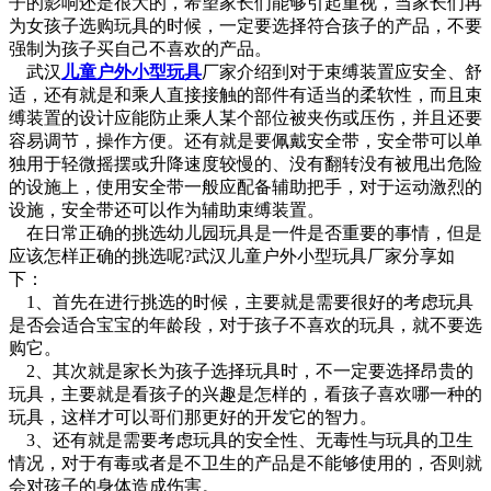
子的影响还是很大的，希望家长们能够引起重视，当家长们再
为女孩子选购玩具的时候，一定要选择符合孩子的产品，不要
强制为孩子买自己不喜欢的产品。
武汉
儿童户外小型玩具
厂家介绍到对于束缚装置应安全、舒
适，还有就是和乘人直接接触的部件有适当的柔软性，而且束
缚装置的设计应能防止乘人某个部位被夹伤或压伤，并且还要
容易调节，操作方便。还有就是要佩戴安全带，安全带可以单
独用于轻微摇摆或升降速度较慢的、没有翻转没有被甩出危险
的设施上，使用安全带一般应配备辅助把手，对于运动激烈的
设施，安全带还可以作为辅助束缚装置。
在日常正确的挑选幼儿园玩具是一件是否重要的事情，但是
应该怎样正确的挑选呢?武汉儿童户外小型玩具厂家分享如
下：
1、首先在进行挑选的时候，主要就是需要很好的考虑玩具
是否会适合宝宝的年龄段，对于孩子不喜欢的玩具，就不要选
购它。
2、其次就是家长为孩子选择玩具时，不一定要选择昂贵的
玩具，主要就是看孩子的兴趣是怎样的，看孩子喜欢哪一种的
玩具，这样才可以哥们那更好的开发它的智力。
3、还有就是需要考虑玩具的安全性、无毒性与玩具的卫生
情况，对于有毒或者是不卫生的产品是不能够使用的，否则就
会对孩子的身体造成伤害。