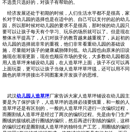
不选贵只选好的，对孩子有帮助的。
经济发展还处于初期的时候，人们生活水平都不是很高，家
长对于幼儿园的选择也是在适中的、自己可以支付的起的幼儿
园，所以那时候对幼儿园的要求不是很高，那时候的幼儿园只
要可以让孩子每天有个学习、玩乐的场所就可以了。但是现在
整体水平提高了，人们对孩子的教育越来越重视了，从起初的
幼儿园的选择就非常的重视，他们非常看重幼儿园的基础设
施，尽量能对孩子的健康威胁降到低。幼儿园也由原来的旧设
施现在渐渐更新，现在也顺应市场的变化，大多数幼儿园都选
用人造草坪来铺设幼儿园，在人造草坪上面，孩子不仅可以再
上面玩耍，更可以让孩子当做人造草坪草坪毯，还可以用不同
颜色的草坪拼接出不同图案来开发孩子的思维。
武汉
幼儿园人造草坪
厂家告诉大家人造草坪铺设在幼儿园主
要是为了保护孩子，人造草坪的选择必须要慎重，和一般的人
造草坪还是有区别的，一般的人造草坪只进行一次编织过程，
而圈割绒人造草坪是经过了两次的编织过程。先是由专门生产
圈绒的簇绒机进行圈绒的编织，然后再进行割绒的编织，这样
的编织过程是圈割绒人造草坪的独特生产工艺，用圈绒的编织