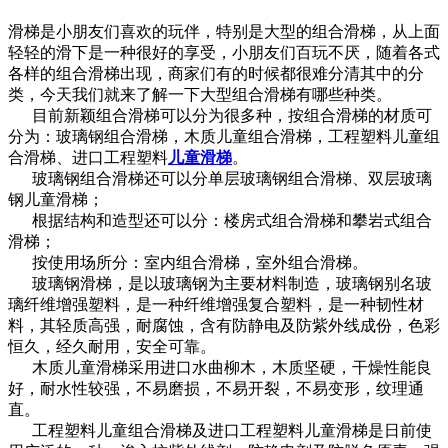
滑梯是小朋友们喜欢的玩伴，特别是大型的组合滑梯，从上面
轻轻的滑下是一种很好的享受，小朋友们百玩不厌，随着各式
各样的组合滑梯出现，商家们有的时候都很难分清其中的分
类，今天我们就来了解一下大型组合滑梯有哪些种类。
目前新颖组合滑梯可以分为很多种，按组合滑梯的材质可
分为：玻璃钢组合滑梯，木质儿童组合滑梯，工程塑料儿童组
合滑梯、进口工程塑料
儿童滑梯
。
玻璃钢组合滑梯还可以分单层玻璃钢组合滑梯、双层玻璃
钢儿童滑梯；
根据结构和造型还可以分：楼房式组合滑梯和攀岩式组合
滑梯；
按使用场所分：室内组合滑梯，室外组合滑梯。
玻璃钢滑梯，是以玻璃钢为主要材料制造，玻璃钢别名玻
璃纤维增强塑料，是一种纤维增强复合塑料，是一种韧性材
料，其轻质高强，耐腐蚀，含有防静电及防紫外线成份，色彩
恒久，经久耐用，安全可靠。
木质儿童滑梯采用进口水曲柳木，木质坚硬，干燥性能良
好，耐水性较强，不易磨损，不易开裂，不易变形，纹理通
直。
工程塑料儿童组合滑梯及进口工程塑料儿童滑梯是日前使