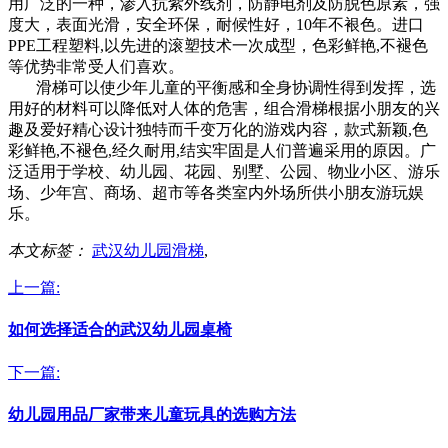
用广泛的一种，渗入抗紫外线剂，防静电剂及防脱色原素，强
度大，表面光滑，安全环保，耐候性好，10年不裉色。进口
PPE工程塑料,以先进的滚塑技术一次成型，色彩鲜艳,不褪色
等优势非常受人们喜欢。
滑梯可以使少年儿童的平衡感和全身协调性得到发挥，选
用好的材料可以降低对人体的危害，组合滑梯根据小朋友的兴
趣及爱好精心设计独特而千变万化的游戏内容，款式新颖,色
彩鲜艳,不褪色,经久耐用,结实牢固是人们普遍采用的原因。广
泛适用于学校、幼儿园、花园、别墅、公园、物业小区、游乐
场、少年宫、商场、超市等各类室内外场所供小朋友游玩娱
乐。
本文标签：
武汉幼儿园滑梯
,
上一篇:
如何选择适合的武汉幼儿园桌椅
下一篇:
幼儿园用品厂家带来儿童玩具的选购方法