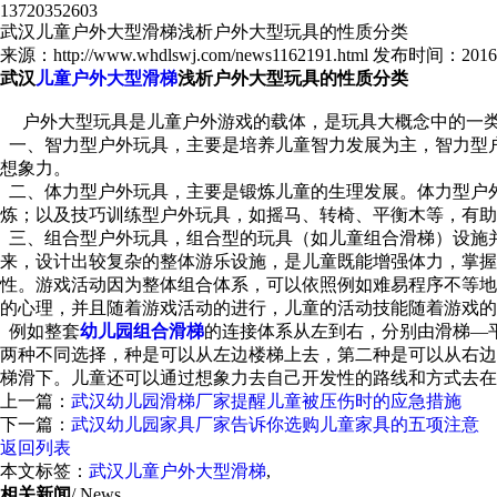
13720352603
武汉儿童户外大型滑梯浅析户外大型玩具的性质分类
来源：http://www.whdlswj.com/news1162191.html
发布时间：2016-11
武汉
儿童户外大型滑梯
浅析户外大型玩具的性质分类
户外大型玩具是儿童户外游戏的载体，是玩具大概念中的一类
一、智力型户外玩具，主要是培养儿童智力发展为主，智力型
想象力。
二、体力型户外玩具，主要是锻炼儿童的生理发展。体力型户
炼；以及技巧训练型户外玩具，如摇马、转椅、平衡木等，有助
三、组合型户外玩具，组合型的玩具（如儿童组合滑梯）设施
来，设计出较复杂的整体游乐设施，是儿童既能增强体力，掌握
性。游戏活动因为整体组合体系，可以依照例如难易程序不等地
的心理，并且随着游戏活动的进行，儿童的活动技能随着游戏的
例如整套
幼儿园组合滑梯
的连接体系从左到右，分别由滑梯—
两种不同选择，种是可以从左边楼梯上去，第二种是可以从右边
梯滑下。儿童还可以通过想象力去自己开发性的路线和方式去在
上一篇：
武汉幼儿园滑梯厂家提醒儿童被压伤时的应急措施
下一篇：
武汉幼儿园家具厂家告诉你选购儿童家具的五项注意
返回列表
本文标签：
武汉儿童户外大型滑梯
,
相关新闻
/ News