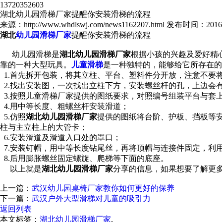
13720352603
湖北幼儿园滑梯厂家提醒你安装滑梯的流程
来源：http://www.whdlswj.com/news1162207.html
发布时间：2016-12
湖北
幼儿园滑梯厂家
提醒你安装滑梯的流程
幼儿园滑梯是
湖北幼儿园滑梯厂家
根据小孩的兴趣及爱好精
靠的一种大型玩具。
儿童滑梯
是一种独特的，能够给它所存在的
1.首先拆开包装，将其立柱、平台、塑料件分开放，注意不要
2.找出安装图，一次找出立柱下方，安装螺丝杆的孔，上边会有
3.按照儿童滑梯厂家提供的图纸要求，对照编号组装平台与套
4.用中等长度、粗螺丝杆安装滑道；
5.仿照
湖北幼儿园滑梯厂家
提供的图纸将台阶、护板、挡板等
柱与主立柱上的大管卡；
6.安装滑道及滑道入口处的罩口；
7.安装钉帽，用中等长度钻尾丝，再将顶帽与连接件固定，利
8.后用膨胀螺丝固定螺旋、爬梯等下面的底座。
以上就是
湖北幼儿园滑梯厂家
分享的信息，如果想要了解更
上一篇：
武汉幼儿园桌椅厂家教你如何更好的保养
下一篇：
武汉户外大型滑梯对儿童的吸引力
返回列表
本文标签：
湖北幼儿园滑梯厂家
,