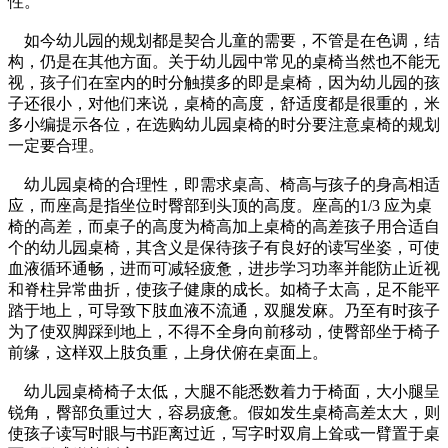
性。
如今幼儿园的规划都是契合儿童的需要，不管是在色调，结
构，仍是在其他方面。关于幼儿园中常见的桌椅当然也不能无
视，孩子们在室内的时分触摸多的即是桌椅，因为幼儿园的孩
子还很小，对他们来说，桌椅的高度，舒适度都是很重的，米
多小编提示各位，在选购幼儿园桌椅的时分要注意桌椅的规划
一定要合理。
幼儿园桌椅的合理性，即需求桌高、椅高与孩子的身高相适
应，而座高是指坐位时臀部到头顶的高度。座高的1/3 应为桌
椅的高差，而桌子的高度为椅高加上桌椅的高差孩子用合适自
个的幼儿园桌椅，其含义是保待孩子有良好的读写坐姿，可使
血液循环通畅，进而可减轻疲惫，进步学习功率并能防止近视
和脊柱异常曲折，使孩子健康的成长。如椅子太高，足不能平
踏于地上，可导致下肢血液不流通，双腿发麻。乃至有时孩子
为了使双脚踩到地上，不得不全身向前移动，使臀部坐于椅子
前缘，这样双上肢负重，上身伏俯在桌面上。
幼儿园桌椅椅子太低，大腿不能悉数着力于椅面，大小腿呈
锐角，臀部负重过大，容易疲惫。假如发生桌椅高差太大，则
使孩子读写时眼与书距离过近，写字时双肩上耸或一臂置于桌