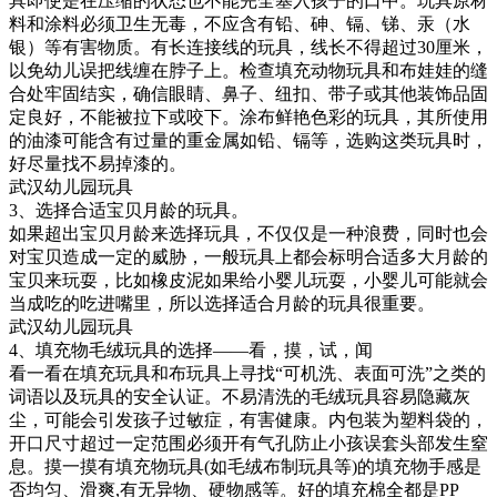
具即使是在压缩的状态也不能完全塞入孩子的口中。玩具原材
料和涂料必须卫生无毒，不应含有铅、砷、镉、锑、汞（水
银）等有害物质。有长连接线的玩具，线长不得超过30厘米，
以免幼儿误把线缠在脖子上。检查填充动物玩具和布娃娃的缝
合处牢固结实，确信眼睛、鼻子、纽扣、带子或其他装饰品固
定良好，不能被拉下或咬下。涂布鲜艳色彩的玩具，其所使用
的油漆可能含有过量的重金属如铅、镉等，选购这类玩具时，
好尽量找不易掉漆的。
武汉幼儿园玩具
3、选择合适宝贝月龄的玩具。
如果超出宝贝月龄来选择玩具，不仅仅是一种浪费，同时也会
对宝贝造成一定的威胁，一般玩具上都会标明合适多大月龄的
宝贝来玩耍，比如橡皮泥如果给小婴儿玩耍，小婴儿可能就会
当成吃的吃进嘴里，所以选择适合月龄的玩具很重要。
武汉幼儿园玩具
4、填充物毛绒玩具的选择——看，摸，试，闻
看一看在填充玩具和布玩具上寻找“可机洗、表面可洗”之类的
词语以及玩具的安全认证。不易清洗的毛绒玩具容易隐藏灰
尘，可能会引发孩子过敏症，有害健康。内包装为塑料袋的，
开口尺寸超过一定范围必须开有气孔防止小孩误套头部发生窒
息。摸一摸有填充物玩具(如毛绒布制玩具等)的填充物手感是
否均匀、滑爽,有无异物、硬物感等。好的填充棉全都是PP