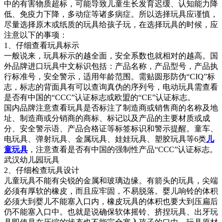
中的有害物质超标，可能导致儿童生长发育迟缓、认知能力降
低、免疫力下降，多动症等诸多病症。所以选择玩具应谨慎，
尽量选择原木或纸质的玩具给孩子玩，在选择玩具的时候，应
注意以下的事项：
1、仔细查看玩具标示
一般说来，玩具标示的越全面，安全系数也就相对的越高。国
外品牌进口玩具中文标识包括：产品名称，产品型号，产品执
行标准号，安全警示，适用年龄范围。需贴圆形防伪“CIQ”标
志，标志的背面具有可以查询真伪的序列号，电动玩具需查看
是否有中国的“CCC”认证标志或欧盟的“CE”认证标志。
国内品牌注意查看玩具是否标注了制造商或销售商的名称及地
址、制造商或分销商的商标、标记以及产品的主要材质或成
分、安全警示语、产品合格证等标签标识和警示提醒。童车、
电玩具、弹射玩具、金属玩具、娃娃玩具、塑胶玩具等6类
儿
童玩具
，注意查看是否有中国的强制性产品“CCC”认证标志。
武汉幼儿园玩具
2、仔细检查玩具设计
儿童玩具不能有尖锐的金属和玻璃边缘。有箭头的玩具，尖端
必须有厚软的橡皮，而且应牢固，不易脱落。婴儿响铃的体积
必须大到婴儿不能塞入口内，橡皮玩具的体积也要大到压扁后
仍不能塞入口中。也就是说确保软体摇铃、挤捏玩具、出牙玩