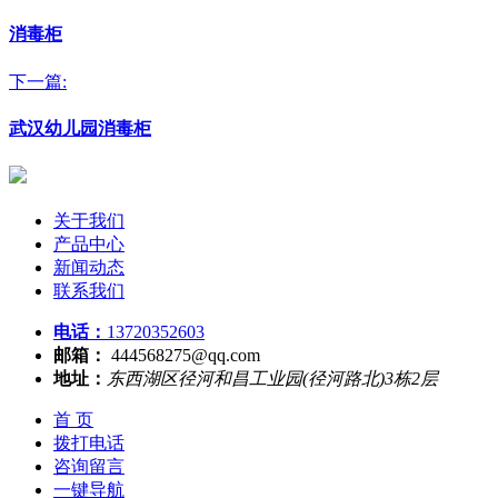
消毒柜
下一篇:
武汉幼儿园消毒柜
关于我们
产品中心
新闻动态
联系我们
电话：
13720352603
邮箱：
444568275@qq.com
地址：
东西湖区径河和昌工业园(径河路北)3栋2层
首 页
拨打电话
咨询留言
一键导航