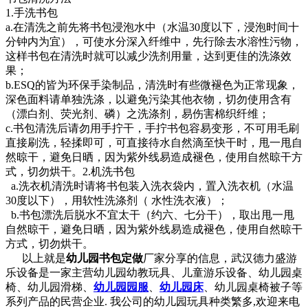
1.手洗书包
a.在清洗之前先将书包浸泡水中（水温30度以下，浸泡时间十
分钟内为宜），可使水分深入纤维中，先行除去水溶性污物，
这样书包在清洗时就可以减少洗剂用量，达到更佳的洗涤效
果；
b.ESQ的皆为环保手染制品，清洗时有些微褪色为正常现象，
深色面料请单独洗涤，以避免污染其他衣物，切勿使用含有
（漂白剂、荧光剂、磷）之洗涤剂，易伤害棉织纤维；
c.书包清洗后请勿用手拧干，手拧书包容易变形，不可用毛刷
直接刷洗，轻揉即可，可直接待水自然滴至快干时，甩一甩自
然晾干，避免日晒，因为紫外线易造成褪色，使用自然晾干方
式，切勿烘干。2.机洗书包
a.洗衣机清洗时请将书包装入洗衣袋内，置入洗衣机（水温
30度以下），用软性洗涤剂（ 水性洗衣液）；
b.书包漂洗后脱水不宜太干（约六、七分干），取出甩一甩
自然晾干，避免日晒，因为紫外线易造成褪色，使用自然晾干
方式，切勿烘干。
以上就是
幼儿园书包定做
厂家分享的信息，武汉德力盛游
乐设备是一家主营幼儿园幼教玩具、儿童游乐设备、幼儿园桌
椅、幼儿园滑梯、
幼儿园园服
、
幼儿园床
、幼儿园桌椅被子等
系列产品的民营企业. 我公司的幼儿园玩具种类繁多,欢迎来电