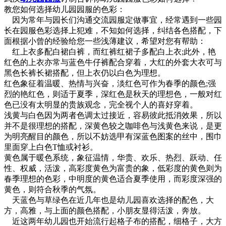
教您如何选择幼儿园园服的色彩：
因为常年与园长们沟通交流园服定做事宜，经常遇到一些园
长在园服色彩选择上犯难，不知如何选择，纠结各色搭配，下
面根据小曾的经验给您一些浅薄建议，希望对您有帮助：
红上衣多配白裙白裤，而红裤红裙子多配白上衣;此外，艳
红色的上衣亦常与蓝色牛仔裤配合穿着，大红的外套大衣可与
黑色长裤长裙搭配，但上衣仍以白色为理想。
红色象征着温暖、热情与兴奋，淡红色可作为春季的颜色;强
烈的艳红色，则适于夏季，深红色是秋天的理想色，一般对红
色已没有太明显的贵族观念，完全视个人的喜好穿着。
浅黄与白色因为两者色调太过接近，容易彼此抵消效果，所以
并不是很理想的搭配，深黄色较之咖啡色与浅黄色来说，是更
为明亮醒目的颜色，所以不妨选甲有深蓝色图案的丝中，围巾
里面穿上白色T恤或衬衫。
黄色属于暖色系统，象征温情，华贵、欢乐、热烈、跃动、任
性、权威，活泼，高彩度黄色为富贵的象，低彩度的黄色则为
春季理想的色彩，中明度的黄色适合夏季使用，而彩度深强的
黄色，则符合秋季的气氛。
天蓝色与草绿色在近几年也是幼儿园喜欢选择的配色，大
方，高雅，与上面的颜色搭配，小朋友显得活泼，奔放。
近这两年幼儿园也开始流行起格子布的搭配，细格子，大方