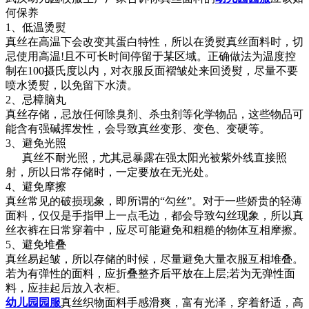
何保养
1、低温烫熨
真丝在高温下会改变其蛋白特性，所以在烫熨真丝面料时，切
忌使用高温!且不可长时间停留于某区域。正确做法为温度控
制在100摄氏度以内，对衣服反面褶皱处来回烫熨，尽量不要
喷水烫熨，以免留下水渍。
2、忌樟脑丸
真丝存储，忌放任何除臭剂、杀虫剂等化学物品，这些物品可
能含有强碱挥发性，会导致真丝变形、变色、变硬等。
3、避免光照
真丝不耐光照，尤其忌暴露在强太阳光被紫外线直接照
射，所以日常存储时，一定要放在无光处。
4、避免摩擦
真丝常见的破损现象，即所谓的“勾丝”。对于一些娇贵的轻薄
面料，仅仅是手指甲上一点毛边，都会导致勾丝现象，所以真
丝衣裤在日常穿着中，应尽可能避免和粗糙的物体互相摩擦。
5、避免堆叠
真丝易起皱，所以存储的时候，尽量避免大量衣服互相堆叠。
若为有弹性的面料，应折叠整齐后平放在上层;若为无弹性面
料，应挂起后放入衣柜。
幼儿园园服
真丝织物面料手感滑爽，富有光泽，穿着舒适，高