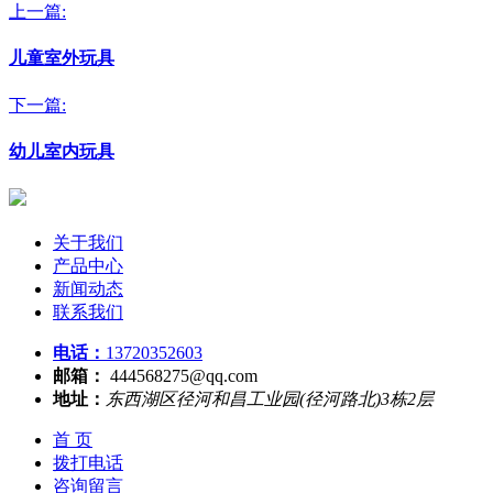
上一篇:
儿童室外玩具
下一篇:
幼儿室内玩具
关于我们
产品中心
新闻动态
联系我们
电话：
13720352603
邮箱：
444568275@qq.com
地址：
东西湖区径河和昌工业园(径河路北)3栋2层
首 页
拨打电话
咨询留言