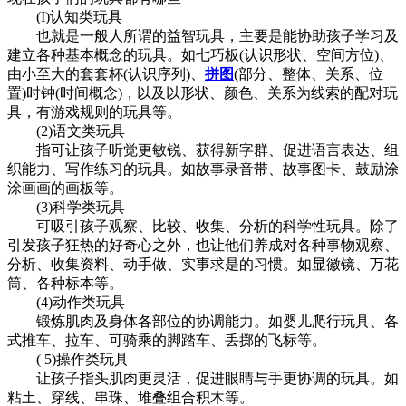
(I)认知类玩具
也就是一般人所谓的益智玩具，主要是能协助孩子学习及
建立各种基本概念的玩具。如七巧板(认识形状、空间方位)、
由小至大的套套杯(认识序列)、
拼图
(部分、整体、关系、位
置)时钟(时间概念)，以及以形状、颜色、关系为线索的配对玩
具，有游戏规则的玩具等。
(2)语文类玩具
指可让孩子听觉更敏锐、获得新字群、促进语言表达、组
织能力、写作练习的玩具。如故事录音带、故事图卡、鼓励涂
涂画画的画板等。
(3)科学类玩具
可吸引孩子观察、比较、收集、分析的科学性玩具。除了
引发孩子狂热的好奇心之外，也让他们养成对各种事物观察、
分析、收集资料、动手做、实事求是的习惯。如显徽镜、万花
筒、各种标本等。
(4)动作类玩具
锻炼肌肉及身体各部位的协调能力。如婴儿爬行玩具、各
式推车、拉车、可骑乘的脚踏车、丢掷的飞标等。
( 5)操作类玩具
让孩子指头肌肉更灵活，促进眼睛与手更协调的玩具。如
粘土、穿线、串珠、堆叠组合积木等。