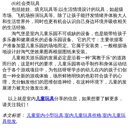
(6)社会类玩具
包括娃娃、填充玩具等;以生活情境设计的玩具，如超级
市场、飞机场扮演玩具等。除了让孩子能抒发情绪并体验大人
和生活世界外，同时也更有机会认识自己身边环境并吸收相关
的生活经验.
淘气堡是室内儿童乐园不可或缺的设备，也是能带给孩子
多乐趣和健康成长的必备乐园设备。 它的尺寸：主要依据客
户准备加盟儿童乐园的场地而定。它属于安装类，一般根据场
地设计好淘气堡效果图再根据图纸来安装。
儿童相关游乐园的发展必定是沿着一种"寓教于乐"的道路
而行的，这是时代的要求，儿童乐园将动手制作和身体运动结
合于各个游戏项目中，为包括呀呀学步的幼儿在内的孩子们创
造一种全新的游戏体验，场所鲜艳明快的色彩符合孩子的心
理，充分触发他们的思维创造神经，在这种环境下，儿童的发
展潜力被充分激发出来。
以上就是室内
儿童玩具
分享的信息，如果想要了解更多，
请关注我们！
本文标签：
儿童室内小型玩具
,
室内儿童玩具价格
,
室内儿童玩
具批发
,