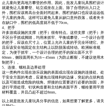
止儿童向更高地方攀登的作用。因此，批发儿童玩具围栏设计
就避免让儿童攀登、站立或坐在上面。除了合理的出入口之
外，围栏应该将高台全面封闭起来。围栏的缺口也应该远远低
于儿童的身高。这样可以避免儿童从缺口意外跌落，或者夹卡
在缺口中，围栏的低高度就不低于70cm。
4、把手
许多游戏设施的支撑（把手）很有特点。这些支撑（把手）并
不区分手抓或脚踏，均用来抓牢、平衡或攀登。一个设计合理
的把手，应该在尺寸上，位置上允许儿童的手完全环绕它。并
且应该安全地固定在主结构上以防脱落或转动。欧洲标准规
定，为便于抓牢，一个设计合理的把手的探出面不大于
60mm，侧段面周长为16～45mm（为防止断裂，不建议使用木
制把手）。
5、连接、螺栓及边界处理
这一类构件出现在游乐设施的表面或出现在设施的连接处。处
于安全方面的考虑，应避免出现锋利的边缘，突起的点状构造
以及可能造成危险的锐角。焊接的位置要进行必要的加固，并
进行平滑处理。钉状构造要和主结构表面平齐，螺栓要用平滑
材料覆盖，并且凸起不超过8mm。
以上就是批发儿童玩具分享的信息，如果想要了解更多，请关
注我们~