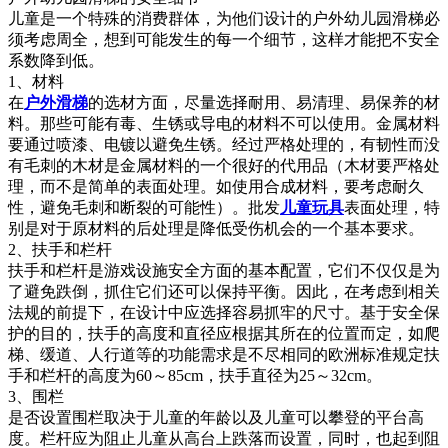
儿童是一个特殊的消费群体，为他们设计的户外幼儿园滑梯必
须考虑周全，想到可能发生的每一个细节，这样才能把不安全
系数降到低。
1、材料
在
户外滑梯
的选材方面，尽量选择耐用、易清理、易保养的材
料。那些可能有毒、生锈或导电的材料不可以使用。金属材料
要通过喷漆、电镀以避免生锈。经过严格处理的，有韧性而没
有毛刺的木材是金属材料的一个很好的代用品（木材要严格处
理，而不是简单的表面处理。如使用合成材料，要考虑耐久
性，避免毛刺和断裂的可能性）。批发
儿童玩具
表面处理，特
别是对于原材料的后处理是降低受伤机会的一个基本要求。
2、扶手和栏杆
扶手和栏杆是游戏设施安全方面的基本配置，它们不仅仅是为
了避免跌倒，抓住它们还可以保持平衡。因此，在考虑到相关
法规的前提下，在设计中应选择容易抓牢的尺寸。基于安全保
护的目的，扶手的高度和直径应根据其所在的位置而定，如爬
梯、缓道、人行道等的功能需求是不尽相同的欧洲标准规定扶
手和栏杆的高度为60～85cm，扶手直径为25～32cm。
3、围栏
是否设置围栏取决于儿童的年龄以及儿童可以攀登的平台高
度。栏杆应为阻止儿童从高台上跌落而设置，同时，也起到阻