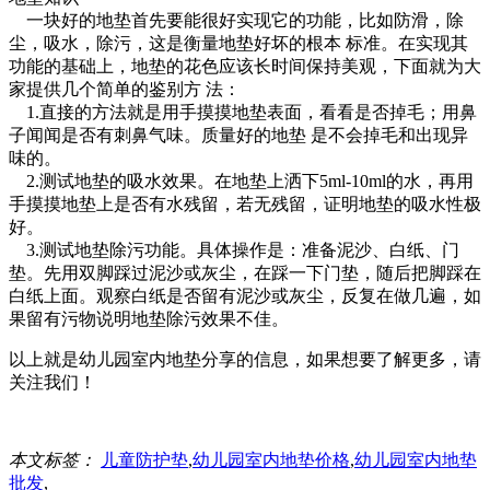
一块好的地垫首先要能很好实现它的功能，比如防滑，除
尘，吸水，除污，这是衡量地垫好坏的根本 标准。在实现其
功能的基础上，地垫的花色应该长时间保持美观，下面就为大
家提供几个简单的鉴别方 法：
1.直接的方法就是用手摸摸地垫表面，看看是否掉毛；用鼻
子闻闻是否有刺鼻气味。质量好的地垫 是不会掉毛和出现异
味的。
2.测试地垫的吸水效果。在地垫上洒下5ml-10ml的水，再用
手摸摸地垫上是否有水残留，若无残留，证明地垫的吸水性极
好。
3.测试地垫除污功能。具体操作是：准备泥沙、白纸、门
垫。先用双脚踩过泥沙或灰尘，在踩一下门垫，随后把脚踩在
白纸上面。观察白纸是否留有泥沙或灰尘，反复在做几遍，如
果留有污物说明地垫除污效果不佳。
以上就是幼儿园室内地垫分享的信息，如果想要了解更多，请
关注我们！
本文标签：
儿童防护垫
,
幼儿园室内地垫价格
,
幼儿园室内地垫
批发
,