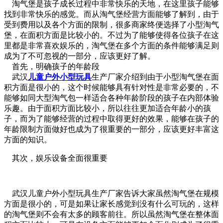
淘气堡是孩子成长过程中非常快乐的天地，在这里孩子能够
找到非常快乐的感觉。而从淘气堡经营方面能够了解到，由于
受到费用以及各个方面的限制，很多商家终便选择了小型淘气
堡，在面积方面是比较小的。不过为了能够使得各位孩子在这
里都是非常喜欢娱乐的，淘气堡在多个方面的条件能够满足则
成为了不可忽视的一部分，应该更好了解。
首先，明确孩子的年龄段
武汉
儿童户外小型玩具
生产厂家介绍到由于小型淘气堡在面
积方面是很小的，这个时候能够具有针对性是非常必要的，不
能够如同大型淘气包一样适合各种年龄阶段的孩子在内部体验
乐趣。由于面积方面比较小，所以往往更加适合年龄小的孩
子，而为了能够经营的过程中取得更好的效果，能够在孩子的
年龄限制方面做好也成为了很重要的一部分，应该更好丰富这
方面的知识。
其次，娱乐设备全面很重要
武汉儿童户外小型玩具生产厂家告诉大家虽然淘气堡在规模
方面是很小的，可是如果让家长感觉到没有什么可玩的，这样
的淘气堡则不会有太多的顾客前往。所以虽然淘气堡在整体面