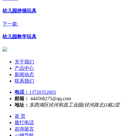
幼儿园拼插玩具
下一篇:
幼儿园教学玩具
关于我们
产品中心
新闻动态
联系我们
电话：
13720352603
邮箱：
444568275@qq.com
地址：
东西湖区径河和昌工业园(径河路北)3栋2层
首 页
拨打电话
咨询留言
一键导航