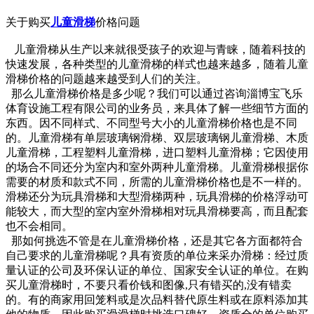
关于购买
儿童滑梯
价格问题
儿童滑梯从生产以来就很受孩子的欢迎与青睐，随着科技的
快速发展，各种类型的儿童滑梯的样式也越来越多，随着儿童
滑梯价格的问题越来越受到人们的关注。
那么儿童滑梯价格是多少呢？我们可以通过咨询淄博宝飞乐
体育设施工程有限公司的业务员，来具体了解一些细节方面的
东西。因不同样式、不同型号大小的儿童滑梯价格也是不同
的。儿童滑梯有单层玻璃钢滑梯、双层玻璃钢儿童滑梯、木质
儿童滑梯，工程塑料儿童滑梯，进口塑料儿童滑梯；它因使用
的场合不同还分为室内和室外两种儿童滑梯。儿童滑梯根据你
需要的材质和款式不同，所需的儿童滑梯价格也是不一样的。
滑梯还分为玩具滑梯和大型滑梯两种，玩具滑梯的价格浮动可
能较大，而大型的室内室外滑梯相对玩具滑梯要高，而且配套
也不会相同。
那如何挑选不管是在儿童滑梯价格，还是其它各方面都符合
自己要求的儿童滑梯呢？具有资质的单位来采办滑梯：经过质
量认证的公司及环保认证的单位、国家安全认证的单位。在购
买儿童滑梯时，不要只看价钱和图像,只有错买的,没有错卖
的。有的商家用回笼料或是次品料替代原生料或在原料添加其