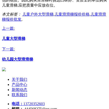
他的物质。因此购买滑滑梯时挑选口碑好、资质全的单位购买
儿童滑梯,应把质量中应放在位。
本文标签：
儿童户外大型滑梯
,
儿童滑滑梯报价价格
,
儿童滑滑
梯报价批发
,
上一篇:
儿童大型滑梯
下一篇:
幼儿园大型滑滑梯
关于我们
产品中心
新闻动态
联系我们
电话：
13720352603
邮箱：
444568275@qq.com