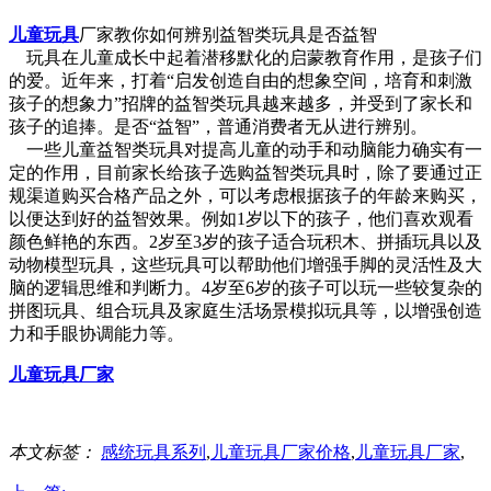
儿童玩具
厂家教你如何辨别益智类玩具是否益智
玩具在儿童成长中起着潜移默化的启蒙教育作用，是孩子们
的爱。近年来，打着“启发创造自由的想象空间，培育和刺激
孩子的想象力”招牌的益智类玩具越来越多，并受到了家长和
孩子的追捧。是否“益智”，普通消费者无从进行辨别。
一些儿童益智类玩具对提高儿童的动手和动脑能力确实有一
定的作用，目前家长给孩子选购益智类玩具时，除了要通过正
规渠道购买合格产品之外，可以考虑根据孩子的年龄来购买，
以便达到好的益智效果。例如1岁以下的孩子，他们喜欢观看
颜色鲜艳的东西。2岁至3岁的孩子适合玩积木、拼插玩具以及
动物模型玩具，这些玩具可以帮助他们增强手脚的灵活性及大
脑的逻辑思维和判断力。4岁至6岁的孩子可以玩一些较复杂的
拼图玩具、组合玩具及家庭生活场景模拟玩具等，以增强创造
力和手眼协调能力等。
儿童玩具厂家
本文标签：
感统玩具系列
,
儿童玩具厂家价格
,
儿童玩具厂家
,