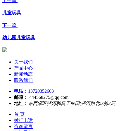
上一篇:
儿童玩具
下一篇:
幼儿园儿童玩具
关于我们
产品中心
新闻动态
联系我们
电话：
13720352603
邮箱：
444568275@qq.com
地址：
东西湖区径河和昌工业园(径河路北)3栋2层
首 页
拨打电话
咨询留言