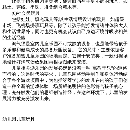
让孩子指头肌肉更灵活，促进眼睛与手更协调的玩具。如
粘土、穿线、串珠、堆叠组合积木等。
(6)社会类玩具
包括娃娃、填充玩具等;以生活情境设计的玩具，如超级
市场、飞机场扮演玩具等。除了让孩子能抒发情绪并体验大人
和生活世界外，同时也更有机会认识自己身边环境并吸收相关
的生活经验.
淘气堡是室内儿童乐园不可或缺的设备，也是能带给孩子
多乐趣和健康成长的必备乐园设备。 它的尺寸：主要依据客
户准备加盟儿童乐园的场地而定。它属于安装类，一般根据场
地设计好淘气堡效果图再根据图纸来安装。
儿童相关游乐园的发展必定是沿着一种"寓教于乐"的道路
而行的，这是时代的要求，儿童乐园将动手制作和身体运动结
合于各个游戏项目中，为包括呀呀学步的幼儿在内的孩子们创
造一种全新的游戏体验，场所鲜艳明快的色彩符合孩子的心
理，充分触发他们的思维创造神经，在这种环境下，儿童的发
展潜力被充分激发出来。
幼儿园儿童玩具