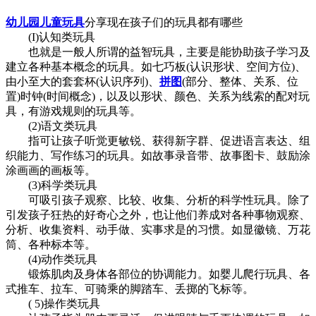
幼儿园儿童玩具
分享现在孩子们的玩具都有哪些
(I)认知类玩具
也就是一般人所谓的益智玩具，主要是能协助孩子学习及
建立各种基本概念的玩具。如七巧板(认识形状、空间方位)、
由小至大的套套杯(认识序列)、
拼图
(部分、整体、关系、位
置)时钟(时间概念)，以及以形状、颜色、关系为线索的配对玩
具，有游戏规则的玩具等。
(2)语文类玩具
指可让孩子听觉更敏锐、获得新字群、促进语言表达、组
织能力、写作练习的玩具。如故事录音带、故事图卡、鼓励涂
涂画画的画板等。
(3)科学类玩具
可吸引孩子观察、比较、收集、分析的科学性玩具。除了
引发孩子狂热的好奇心之外，也让他们养成对各种事物观察、
分析、收集资料、动手做、实事求是的习惯。如显徽镜、万花
筒、各种标本等。
(4)动作类玩具
锻炼肌肉及身体各部位的协调能力。如婴儿爬行玩具、各
式推车、拉车、可骑乘的脚踏车、丢掷的飞标等。
( 5)操作类玩具