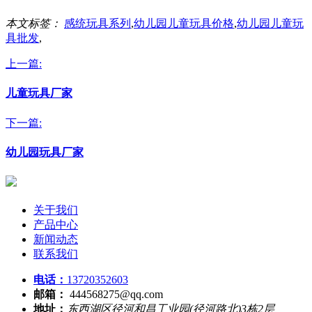
本文标签：
感统玩具系列
,
幼儿园儿童玩具价格
,
幼儿园儿童玩
具批发
,
上一篇:
儿童玩具厂家
下一篇:
幼儿园玩具厂家
关于我们
产品中心
新闻动态
联系我们
电话：
13720352603
邮箱：
444568275@qq.com
地址：
东西湖区径河和昌工业园(径河路北)3栋2层